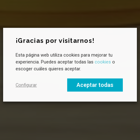
Newsletter CANVAS
¡Gracias por visitarnos!
Esta página web utiliza cookies para mejorar tu
¿Quieres saber más sobre sostenibilidad?
experiencia. Puedes aceptar todas las
cookies
o
Suscríbete a la newsletter de CANVAS para recibir novedades
escoger cuáles quieres aceptar.
cada mes, tendencias clave y buenas prácticas en liderazgo
hacia un futuro sostenible.
Aceptar todas
Configurar
Email profesional
Nombre
Apellido