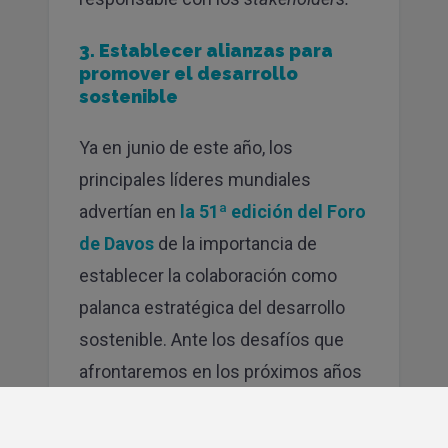
3. Establecer alianzas para
promover el desarrollo
sostenible
Ya en junio de este año, los
principales líderes mundiales
advertían en
la 51ª edición del Foro
de Davos
de la importancia de
establecer la colaboración como
palanca estratégica del desarrollo
sostenible. Ante los desafíos que
afrontaremos en los próximos años
a nivel global, la capacidad de
impulsar y mantener alianzas