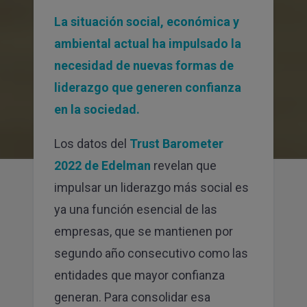
Sí, acepto que mis datos se almacenen y se usen
para recibir la newsletter de Canvas
La situación social, económica y
ambiental actual ha impulsado la
SUSCRIBIRME
necesidad de nuevas formas de
liderazgo que generen confianza
en la sociedad.
Los datos del
Trust Barometer
2022 de Edelman
revelan que
impulsar un liderazgo más social es
ya una función esencial de las
empresas, que se mantienen por
segundo año consecutivo como las
entidades que mayor confianza
generan. Para consolidar esa