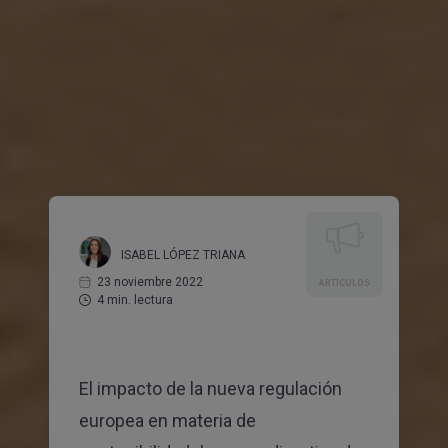
Consultora o agencia
Otro (Administración pública, ONG, etc.)
¿Aceptas recibir comunicaciones comerciales de
CANVAS Estrategias Sostenibles
Sí
No
Consentimientos
He leído y acepto la
política de privacidad
Sí, acepto que mis datos se almacenen y se usen
para recibir la newsletter de Canvas
ISABEL LÓPEZ TRIANA
SUSCRIBIRME
23 noviembre 2022
ARTÍCULOS
4 min. lectura
El impacto de la nueva regulación
europea en materia de