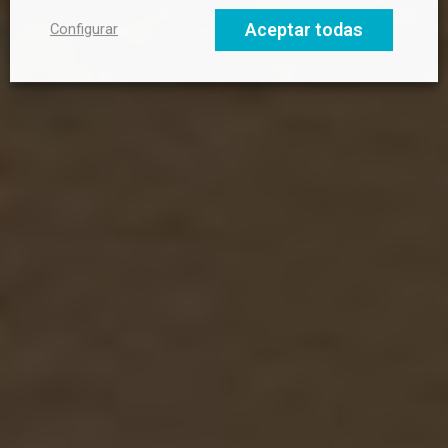
hacia un futuro sostenible.
Aceptar todas
Configurar
Email profesional
Nombre
Apellido
Nombre de tu empresa u organización
Tipo
Gran Empresa (más de 250 empleados)
PYME (hasta 250 empleados)
Universidad / Escuela de negocio
Organización profesional o sectorial