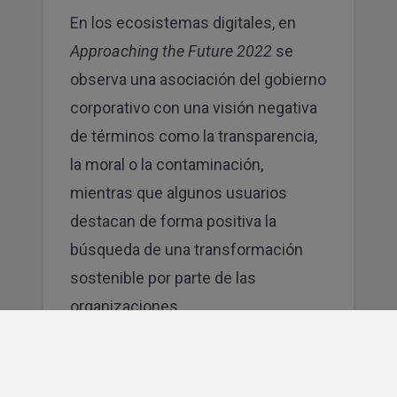
En los ecosistemas digitales, en
Approaching the Future 2022
se
observa una asociación del gobierno
corporativo con una visión negativa
de términos como la transparencia,
la moral o la contaminación,
mientras que algunos usuarios
destacan de forma positiva la
búsqueda de una transformación
sostenible por parte de las
organizaciones.
Estamos en un momento crítico que
va a definir el futuro de las