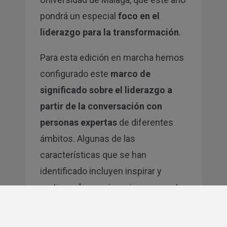
pondrá un especial
foco en el
liderazgo para la transformación
.
Para esta edición en marcha hemos
configurado este
marco de
significado sobre el liderazgo a
partir de la conversación con
personas expertas
de diferentes
ámbitos. Algunas de las
características que se han
identificado incluyen inspirar y
motivar a los equipos, innovar y retar
lo caduco, saber leer los cambios
sociales y adaptarse a ellos, ser