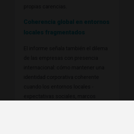
propias carencias.
Coherencia global en entornos
locales fragmentados
El informe señala también el dilema
de las empresas con presencia
internacional: cómo mantener una
identidad corporativa coherente
cuando los entornos locales -
expectativas sociales, marcos
regulatorios, contextos políticos-
tiran en direcciones distintas. La
condición de partida es que los