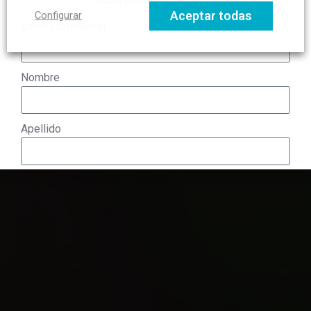
hacia un futuro sostenible.
Aceptar todas
Configurar
Email profesional
Nombre
Apellido
Nombre de tu empresa u organización
Tipo
Gran Empresa (más de 250 empleados)
PYME (hasta 250 empleados)
Universidad / Escuela de negocio
Organización profesional o sectorial