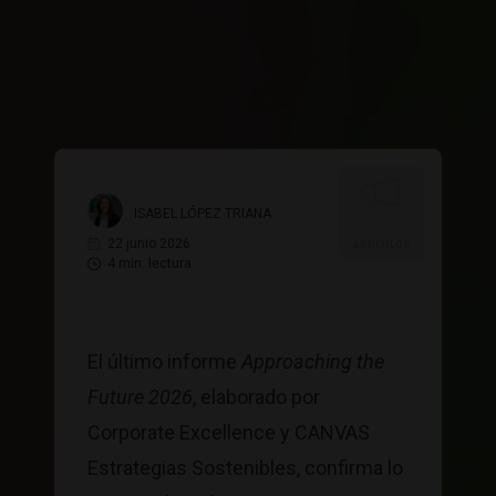
Consultora o agencia
Otro (Administración pública, ONG, etc.)
¿Aceptas recibir comunicaciones comerciales de
CANVAS Estrategias Sostenibles
Sí
No
Consentimientos
He leído y acepto la
política de privacidad
ISABEL LÓPEZ TRIANA
Sí, acepto que mis datos se almacenen y se usen
22 junio 2026
ARTÍCULOS
para recibir la newsletter de Canvas
4 min. lectura
SUSCRIBIRME
El último informe
Approaching the
Future 2026
, elaborado por
Corporate Excellence y CANVAS
Estrategias Sostenibles, confirma lo