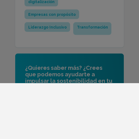
digitalización
Empresas con propósito
Liderazgo Inclusivo
Transformación
¿Quieres saber más? ¿Crees
que podemos ayudarte a
impulsar la sostenibilidad en tu
organización? Te escuchamos.
ESCRÍBENOS