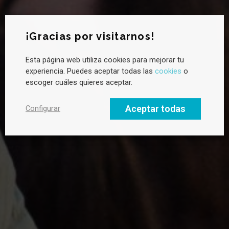
¡Gracias por visitarnos!
Esta página web utiliza cookies para mejorar tu
¿Quieres saber más sobre sostenibilidad?
experiencia. Puedes aceptar todas las
cookies
o
Suscríbete a la newsletter de CANVAS para recibir novedades
escoger cuáles quieres aceptar.
cada mes, tendencias clave y buenas prácticas en liderazgo
hacia un futuro sostenible.
Aceptar todas
Configurar
Email profesional
Nombre
Apellido