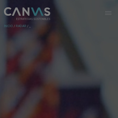
INICIO
/
RADAR
/ _