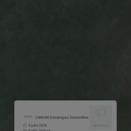
Gran Empresa (más de 250 empleados)
PYME (hasta 250 empleados)
Universidad / Escuela de negocio
Organización profesional o sectorial
Consultora o agencia
Otro (Administración pública, ONG, etc.)
¿Aceptas recibir comunicaciones comerciales de
CANVAS Estrategias Sostenibles
Sí
No
Consentimientos
He leído y acepto la
política de privacidad
Sí, acepto que mis datos se almacenen y se usen
para recibir la newsletter de Canvas
SUSCRIBIRME
CANVAS Estrategias Sostenibles
3 julio 2026
ARTÍCULOS
5 min. lectura