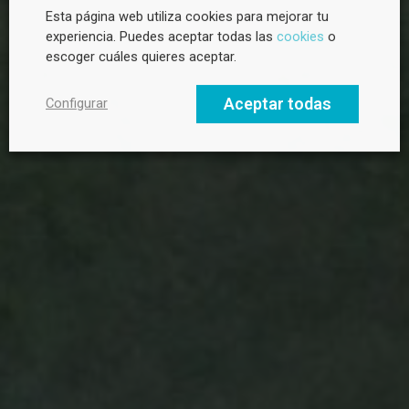
Esta página web utiliza cookies para mejorar tu
¿Quieres saber más sobre sostenibilidad?
experiencia. Puedes aceptar todas las
cookies
o
Suscríbete a la newsletter de CANVAS para recibir novedades
escoger cuáles quieres aceptar.
cada mes, tendencias clave y buenas prácticas en liderazgo
hacia un futuro sostenible.
Aceptar todas
Configurar
Email profesional
Nombre
Apellido
Nombre de tu empresa u organización
Tipo