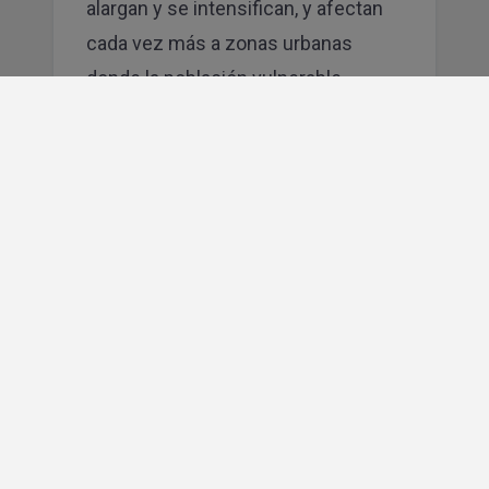
alargan y se intensifican, y afectan
cada vez más a zonas urbanas
donde la población vulnerable —
personas mayores, con diversidad
funcional, que viven solas— no tiene
acceso real a espacios seguros y
frescos. Las ciudades están
respondiendo casi en solitario. Pero
el espacio construido privado —
hoteles, oficinas, centros logísticos,
instalaciones industriales—
representa una parte enorme de la
solución o del problema.
La pregunta que pocas