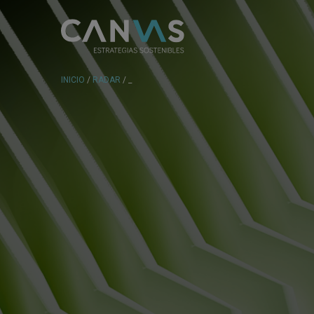
INICIO
/
RADAR
/ _