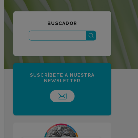
BUSCADOR
stenibles
tter de
SUSCRÍBETE A NUESTRA
NEWSLETTER