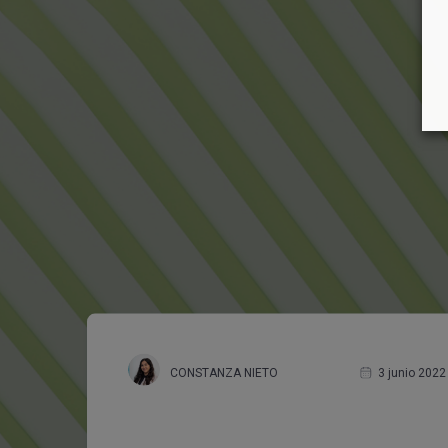
Susc
tende
Email pro
Nombre
Apellido
Nombre d
CONSTANZA NIETO
3 junio 2022
Tipo
Gran E
PYME (