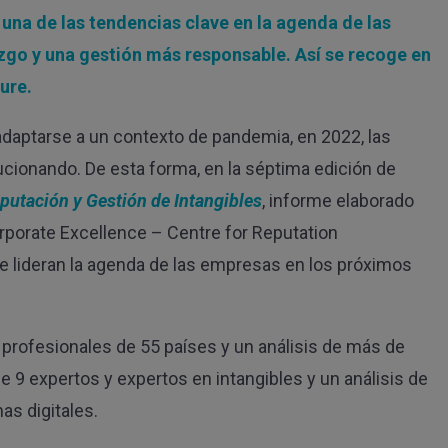
sidad / Escuela de negocio
una de las tendencias clave en la agenda de las
zación profesional o sectorial
tora o agencia
zgo y una gestión más responsable. Así se recoge en
dministración pública, ONG, etc.)
ure.
 recibir comunicaciones comerciales de CANVAS Estrategias So
No
daptarse a un contexto de pandemia, en 2022, las
ucionando. De esta forma, en la séptima edición de
mientos
do y acepto la
política de privacidad
putación y Gestión de Intangibles
, informe elaborado
epto que mis datos se almacenen y se usen para recibir la newsle
porate Excellence – Centre for Reputation
e lideran la agenda de las empresas en los próximos
SUSCRIBIRME
0 profesionales de 55 países y un análisis de más de
e 9 expertos y expertos en intangibles y un análisis de
as digitales.