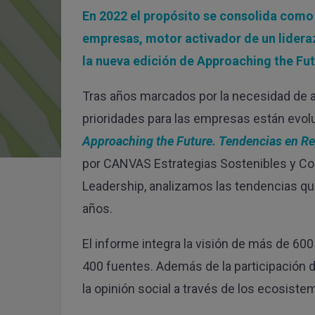
Univer
En 2022 el propósito se consolida como 
Organi
Consul
empresas, motor activador de un lidera
Otro (A
la nueva edición de Approaching the Fut
¿Aceptas
Sí
Tras años marcados por la necesidad de a
prioridades para las empresas están evol
Consenti
He leí
Approaching the Future. Tendencias en Re
Sí, ac
por CANVAS Estrategias Sostenibles y Cor
Canvas
Leadership, analizamos las tendencias qu
años.
El informe integra la visión de más de 60
400 fuentes. Además de la participación d
la opinión social a través de los ecosistem