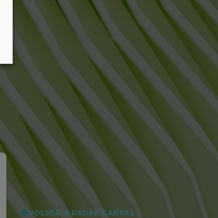
 mes,
nible.
VOLVER A RADAR CANVAS