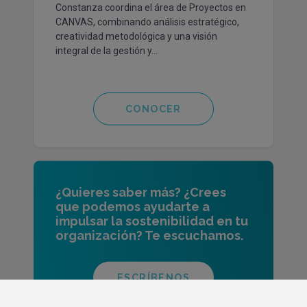
Constanza coordina el área de Proyectos en
CANVAS, combinando análisis estratégico,
creatividad metodológica y una visión
integral de la gestión y...
CONOCER
¿Quieres saber más? ¿Crees
que podemos ayudarte a
impulsar la sostenibilidad en tu
organización? Te escuchamos.
ESCRÍBENOS