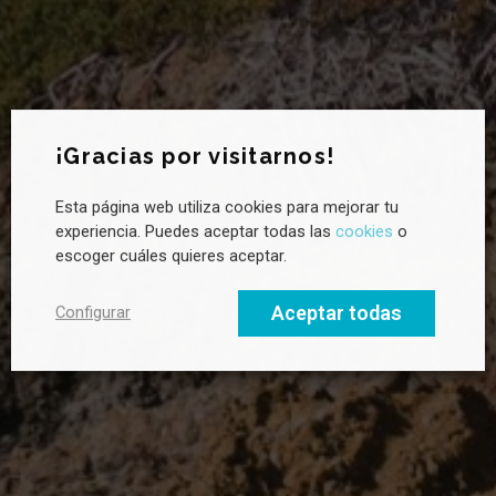
Newsletter CANVAS
¡Gracias por visitarnos!
Esta página web utiliza cookies para mejorar tu
¿Quieres saber más sobre sostenibilidad?
experiencia. Puedes aceptar todas las
cookies
o
Suscríbete a la newsletter de CANVAS para recibir novedades
escoger cuáles quieres aceptar.
cada mes, tendencias clave y buenas prácticas en liderazgo
hacia un futuro sostenible.
Aceptar todas
Configurar
Email profesional
Nombre
Apellido