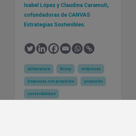
Isabel López y Claudina Caramuti,
cofundadoras de CANVAS
Estrategias Sostenibles.
¡Comparte!
almanatura
Bcorp
empresas
Empresas con propósito
propósito
sostenibilidad