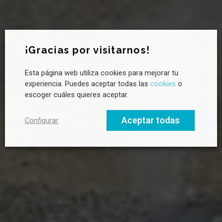
¡Gracias por visitarnos!
Esta página web utiliza cookies para mejorar tu
¿Quieres saber más sobre sostenibilidad?
experiencia. Puedes aceptar todas las
cookies
o
Suscríbete a la newsletter de CANVAS para recibir novedades
escoger cuáles quieres aceptar.
cada mes, tendencias clave y buenas prácticas en liderazgo
hacia un futuro sostenible.
Aceptar todas
Configurar
Email profesional
Nombre
Apellido