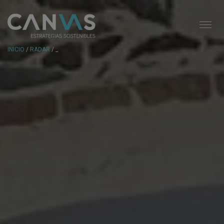
INICIO
/
RADAR
/ _