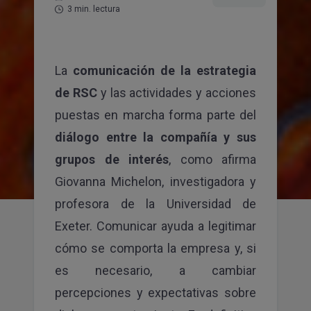
3 min. lectura
He leído y acepto la
política de privacidad
Sí, acepto que mis datos se almacenen y se usen
para recibir la newsletter de Canvas
La
comunicación de la estrategia
SUSCRIBIRME
de RSC
y las actividades y acciones
puestas en marcha forma parte del
diálogo entre la compañía y sus
grupos de interés
, como afirma
Giovanna Michelon, investigadora y
profesora de la Universidad de
Exeter. Comunicar ayuda a legitimar
cómo se comporta la empresa y, si
es necesario, a cambiar
percepciones y expectativas sobre