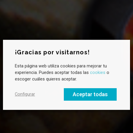
Newsletter CANVAS
¡Gracias por visitarnos!
Esta página web utiliza cookies para mejorar tu
¿Quieres saber más sobre sostenibilidad?
experiencia. Puedes aceptar todas las
cookies
o
Suscríbete a la newsletter de CANVAS para recibir novedades
escoger cuáles quieres aceptar.
cada mes, tendencias clave y buenas prácticas en liderazgo
hacia un futuro sostenible.
Aceptar todas
Configurar
Email profesional
Nombre