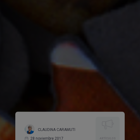
Apellido
Nombre de tu empresa u organización
Tipo
Gran Empresa (más de 250 empleados)
PYME (hasta 250 empleados)
Universidad / Escuela de negocio
Organización profesional o sectorial
Consultora o agencia
Otro (Administración pública, ONG, etc.)
¿Aceptas recibir comunicaciones comerciales de
CANVAS Estrategias Sostenibles
Sí
No
CLAUDINA CARAMUTI
Consentimientos
28 noviembre 2017
ARTÍCULOS