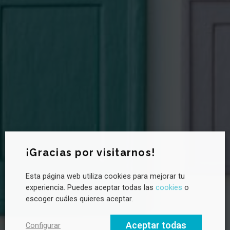
Newsletter CANVAS
¡Gracias por visitarnos!
Esta página web utiliza cookies para mejorar tu
¿Quieres saber más sobre sostenibilidad?
experiencia. Puedes aceptar todas las
cookies
o
Suscríbete a la newsletter de CANVAS para recibir novedades
escoger cuáles quieres aceptar.
cada mes, tendencias clave y buenas prácticas en liderazgo
hacia un futuro sostenible.
Aceptar todas
Configurar