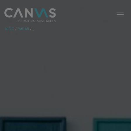
INICIO
/
RADAR
/ _