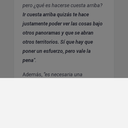
pero ¿qué es hacerse cuesta arriba?
Ir cuesta arriba quizás te hace
justamente poder ver las cosas bajo
otros panoramas y que se abran
otros territorios. Sí que hay que
poner un esfuerzo, pero vale la
pena
”.
Además,
“es necesaria una
destinación de recursos (para la
gestión de la cultura corporativa).
Más allá de que obviamente el
salario tiene que ser digno e ir
creciendo en la medida de lo posible,