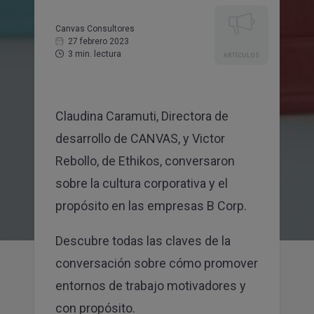
¿Aceptas recibir comunicaciones comerciales de
Canvas Consultores
CANVAS Estrategias Sostenibles
27 febrero 2023
3 min. lectura
Sí
No
ARTÍCULOS
Consentimientos
He leído y acepto la
política de privacidad
Claudina Caramuti, Directora de
Sí, acepto que mis datos se almacenen y se usen
para recibir la newsletter de Canvas
desarrollo de CANVAS, y Victor
Rebollo, de
Ethikos,
conversaron
SUSCRIBIRME
sobre la cultura corporativa y el
propósito
en las empresas B Corp.
Descubre todas las claves de la
conversación sobre cómo promover
entornos de trabajo motivadores y
con propósito.