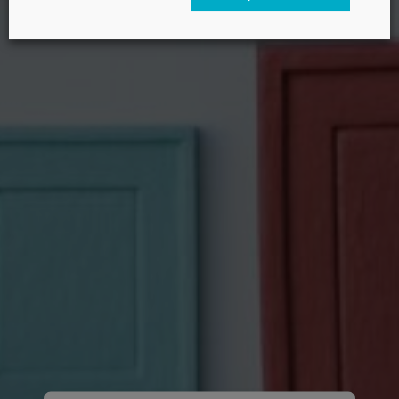
Email profesional
Nombre
Apellido
Nombre de tu empresa u organización
Tipo
Gran Empresa (más de 250 empleados)
PYME (hasta 250 empleados)
Universidad / Escuela de negocio
Organización profesional o sectorial
Consultora o agencia
Otro (Administración pública, ONG, etc.)