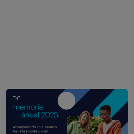
Sí, acepto que mis datos se almacenen y se usen
para recibir la newsletter de Canvas
SUSCRIBIRME