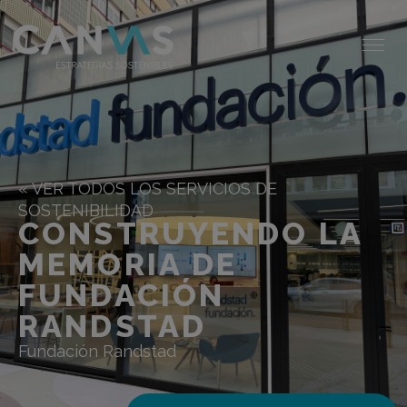
« VER TODOS LOS SERVICIOS DE
SOSTENIBILIDAD
CONSTRUYENDO LA
MEMORIA DE
FUNDACIÓN
RANDSTAD
Fundación Randstad