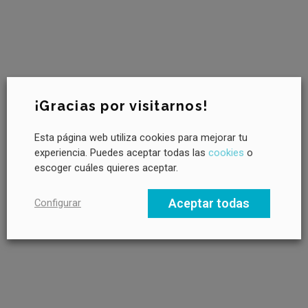
Newsletter CANVAS
¡Gracias por visitarnos!
Esta página web utiliza cookies para mejorar tu
¿Quieres saber más sobre sostenibilidad?
experiencia. Puedes aceptar todas las
cookies
o
Suscríbete a la newsletter de CANVAS para recibir novedades
escoger cuáles quieres aceptar.
cada mes, tendencias clave y buenas prácticas en liderazgo
hacia un futuro sostenible.
Aceptar todas
Configurar
Email profesional
Nombre