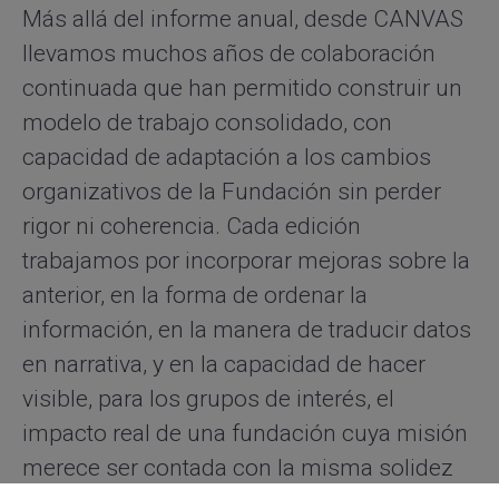
Más allá del informe anual, desde CANVAS
llevamos muchos años de colaboración
continuada que han permitido construir un
modelo de trabajo consolidado, con
capacidad de adaptación a los cambios
organizativos de la Fundación sin perder
rigor ni coherencia. Cada edición
trabajamos por incorporar mejoras sobre la
anterior, en la forma de ordenar la
información, en la manera de traducir datos
en narrativa, y en la capacidad de hacer
visible, para los grupos de interés, el
impacto real de una fundación cuya misión
merece ser contada con la misma solidez