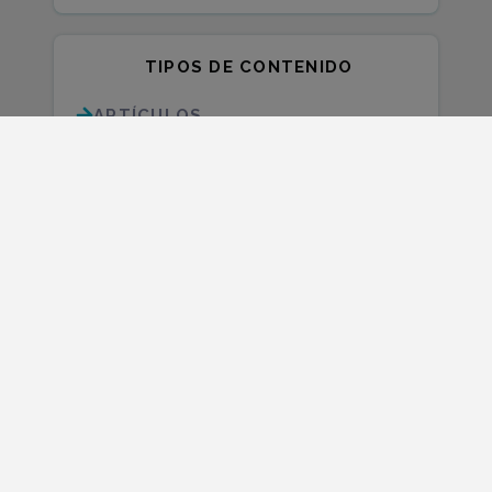
TIPOS DE CONTENIDO
ARTÍCULOS
ESTUDIOS ANUALES
INFORMES TRIMESTRALES
Somos empresa B certificada