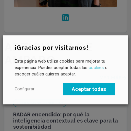
ARTÍCULOS DE
¡Gracias por visitarnos!
AMPARO
Esta página web utiliza cookies para mejorar tu
experiencia. Puedes aceptar todas las
cookies
o
escoger cuáles quieres aceptar.
VER MÁS
Aceptar todas
Configurar
TENDENCIAS SOSTENIBILIDAD
RADAR encendido: por qué la
inteligencia contextual es clave para la
sostenibilidad